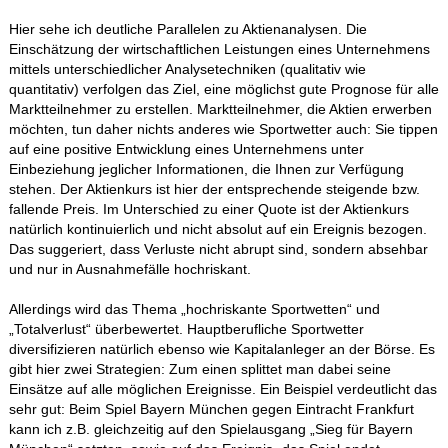
Hier sehe ich deutliche Parallelen zu Aktienanalysen. Die
Einschätzung der wirtschaftlichen Leistungen eines Unternehmens
mittels unterschiedlicher Analysetechniken (qualitativ wie
quantitativ) verfolgen das Ziel, eine möglichst gute Prognose für alle
Marktteilnehmer zu erstellen. Marktteilnehmer, die Aktien erwerben
möchten, tun daher nichts anderes wie Sportwetter auch: Sie tippen
auf eine positive Entwicklung eines Unternehmens unter
Einbeziehung jeglicher Informationen, die Ihnen zur Verfügung
stehen. Der Aktienkurs ist hier der entsprechende steigende bzw.
fallende Preis. Im Unterschied zu einer Quote ist der Aktienkurs
natürlich kontinuierlich und nicht absolut auf ein Ereignis bezogen.
Das suggeriert, dass Verluste nicht abrupt sind, sondern absehbar
und nur in Ausnahmefälle hochriskant.
Allerdings wird das Thema „hochriskante Sportwetten“ und
„Totalverlust“ überbewertet. Hauptberufliche Sportwetter
diversifizieren natürlich ebenso wie Kapitalanleger an der Börse. Es
gibt hier zwei Strategien: Zum einen splittet man dabei seine
Einsätze auf alle möglichen Ereignisse. Ein Beispiel verdeutlicht das
sehr gut: Beim Spiel Bayern München gegen Eintracht Frankfurt
kann ich z.B. gleichzeitig auf den Spielausgang „Sieg für Bayern