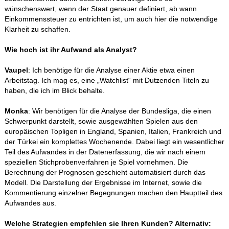
wünschenswert, wenn der Staat genauer definiert, ab wann
Einkommenssteuer zu entrichten ist, um auch hier die notwendige
Klarheit zu schaffen.
Wie hoch ist ihr Aufwand als Analyst?
Vaupel
: Ich benötige für die Analyse einer Aktie etwa einen
Arbeitstag. Ich mag es, eine „Watchlist“ mit Dutzenden Titeln zu
haben, die ich im Blick behalte.
Monka
: Wir benötigen für die Analyse der Bundesliga, die einen
Schwerpunkt darstellt, sowie ausgewählten Spielen aus den
europäischen Topligen in England, Spanien, Italien, Frankreich und
der Türkei ein komplettes Wochenende. Dabei liegt ein wesentlicher
Teil des Aufwandes in der Datenerfassung, die wir nach einem
speziellen Stichprobenverfahren je Spiel vornehmen. Die
Berechnung der Prognosen geschieht automatisiert durch das
Modell. Die Darstellung der Ergebnisse im Internet, sowie die
Kommentierung einzelner Begegnungen machen den Hauptteil des
Aufwandes aus.
Welche Strategien empfehlen sie Ihren Kunden? Alternativ: