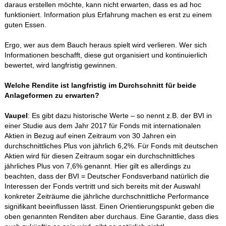
daraus erstellen möchte, kann nicht erwarten, dass es ad hoc
funktioniert. Information plus Erfahrung machen es erst zu einem
guten Essen.
Ergo, wer aus dem Bauch heraus spielt wird verlieren. Wer sich
Informationen beschafft, diese gut organisiert und kontinuierlich
bewertet, wird langfristig gewinnen.
Welche Rendite ist langfristig im Durchschnitt für beide
Anlageformen zu erwarten?
Vaupel
: Es gibt dazu historische Werte – so nennt z.B. der BVI in
einer Studie aus dem Jahr 2017 für Fonds mit internationalen
Aktien in Bezug auf einen Zeitraum von 30 Jahren ein
durchschnittliches Plus von jährlich 6,2%. Für Fonds mit deutschen
Aktien wird für diesen Zeitraum sogar ein durchschnittliches
jährliches Plus von 7,6% genannt. Hier gilt es allerdings zu
beachten, dass der BVI = Deutscher Fondsverband natürlich die
Interessen der Fonds vertritt und sich bereits mit der Auswahl
konkreter Zeiträume die jährliche durchschnittliche Performance
signifikant beeinflussen lässt. Einen Orientierungspunkt geben die
oben genannten Renditen aber durchaus. Eine Garantie, dass dies