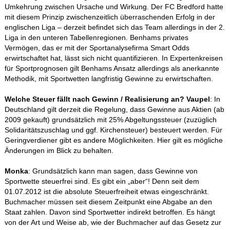
Umkehrung zwischen Ursache und Wirkung. Der FC Bredford hatte
mit diesem Prinzip zwischenzeitlich überraschenden Erfolg in der
englischen Liga – derzeit befindet sich das Team allerdings in der 2.
Liga in den unteren Tabellenregionen. Benhams privates
Vermögen, das er mit der Sportanalysefirma Smart Odds
erwirtschaftet hat, lässt sich nicht quantifizieren. In Expertenkreisen
für Sportprognosen gilt Benhams Ansatz allerdings als anerkannte
Methodik, mit Sportwetten langfristig Gewinne zu erwirtschaften.
Welche Steuer fällt nach Gewinn / Realisierung an?
Vaupel
: In
Deutschland gilt derzeit die Regelung, dass Gewinne aus Aktien (ab
2009 gekauft) grundsätzlich mit 25% Abgeltungssteuer (zuzüglich
Solidaritätszuschlag und ggf. Kirchensteuer) besteuert werden. Für
Geringverdiener gibt es andere Möglichkeiten. Hier gilt es mögliche
Änderungen im Blick zu behalten.
Monka
: Grundsätzlich kann man sagen, dass Gewinne von
Sportwette steuerfrei sind. Es gibt ein „aber“! Denn seit dem
01.07.2012 ist die absolute Steuerfreiheit etwas eingeschränkt.
Buchmacher müssen seit diesem Zeitpunkt eine Abgabe an den
Staat zahlen. Davon sind Sportwetter indirekt betroffen. Es hängt
von der Art und Weise ab, wie der Buchmacher auf das Gesetz zur